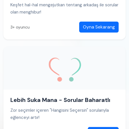
Keşfet hal-hal mengejutkan tentang arkadaş ile sorular
olan menghibur!
Oyna Sekarang
3+ oyuncu
Lebih Suka Mana - Sorular Baharatlı
Zor seçimler içeren "Hangisini Seçersin" sorularıyla
eğlenceyi artır!