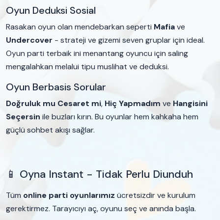
Oyun Deduksi Sosial
Rasakan oyun olan mendebarkan seperti
Mafia
ve
Undercover
- strateji ve gizemi seven gruplar için ideal.
Oyun parti terbaik ini menantang oyuncu için saling
mengalahkan melalui tipu muslihat ve deduksi.
Oyun Berbasis Sorular
Doğruluk mu Cesaret mi
,
Hiç Yapmadım
ve
Hangisini
Seçersin
ile buzları kırın. Bu oyunlar hem kahkaha hem
güçlü sohbet akışı sağlar.
📱 Oyna Instant - Tidak Perlu Diunduh
Tüm
online parti oyunlarımız
ücretsizdir ve kurulum
gerektirmez. Tarayıcıyı aç, oyunu seç ve anında başla.