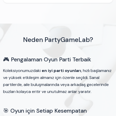
Neden PartyGameLab?
🎮 Pengalaman Oyun Parti Terbaik
Koleksiyonumuzdaki
en iyi parti oyunları
, hızlı başlamanız
ve yüksek etkileşim almanız için özenle seçildi. Sanal
partilerde, aile buluşmalarında veya arkadaş gecelerinde
buzları kolayca eritir ve unutulmaz anlar yaratır.
🎯 Oyun için Setiap Kesempatan