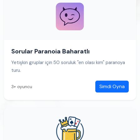
Sorular Paranoia Baharatlı
Yetişkin gruplar için 50 soruluk "en olası kim" paranoya
turu.
Simdi Oyna
3+ oyuncu