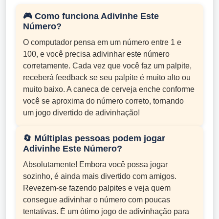
🎮 Como funciona Adivinhe Este
Número?
O computador pensa em um número entre 1 e
100, e você precisa adivinhar este número
corretamente. Cada vez que você faz um palpite,
receberá feedback se seu palpite é muito alto ou
muito baixo. A caneca de cerveja enche conforme
você se aproxima do número correto, tornando
um jogo divertido de adivinhação!
🔄 Múltiplas pessoas podem jogar
Adivinhe Este Número?
Absolutamente! Embora você possa jogar
sozinho, é ainda mais divertido com amigos.
Revezem-se fazendo palpites e veja quem
consegue adivinhar o número com poucas
tentativas. É um ótimo jogo de adivinhação para