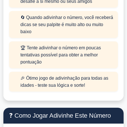
desafie a si mesmo ou seus amigos
🔄 Quando adivinhar o número, você receberá
dicas se seu palpite é muito alto ou muito
baixo
🏆 Tente adivinhar o número em poucas
tentativas possível para obter a melhor
pontuação
🎉 Ótimo jogo de adivinhação para todas as
idades - teste sua lógica e sorte!
❓ Como Jogar Adivinhe Este Número