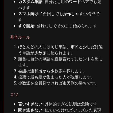
カスタム単語:
自分たち用のワードペアでも遊
べます
スマホ向け:
1台回しでも操作しやすい構成で
す
すぐ開始:
登録なしでそのまま始められます
基本ルール
ほとんどの人には同じ単語、市民と少しだけ違
う単語が少数派に配られます。
順番に自分の単語を直接言わずにヒントを出し
ます。
会話の違和感から少数派を探します。
投票で最も票が集まった人が脱落します。
少数派を全員見つければ市民側の勝ちです。
コツ
言いすぎない:
具体的すぎる説明は危険です
聞き逃さない:
似ているけれど少しズレた表現