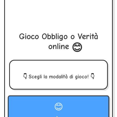
Gioco Obbligo o Verità
online
👇 Scegli la modalità di gioco! 👇
😊