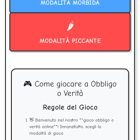
MODALITÀ MORBIDA
🌶️
MODALITÀ PICCANTE
🎮 Come giocare a Obbligo
o Verità
Regole del Gioco
👋 Benvenuto nel nostro **gioco obbligo o
verità online**! Innanzitutto, scegli la
modalità di gioco