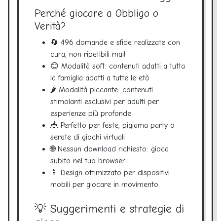
Perché giocare a Obbligo o
Verità?
🔄 496 domande e sfide realizzate con
cura, non ripetibili mai!
😊 Modalità soft: contenuti adatti a tutta
la famiglia adatti a tutte le età
🌶️ Modalità piccante: contenuti
stimolanti esclusivi per adulti per
esperienze più profonde
🎪 Perfetto per feste, pigiama party o
serate di giochi virtuali
🌐 Nessun download richiesto: gioca
subito nel tuo browser
📱 Design ottimizzato per dispositivi
mobili per giocare in movimento
💡 Suggerimenti e strategie di