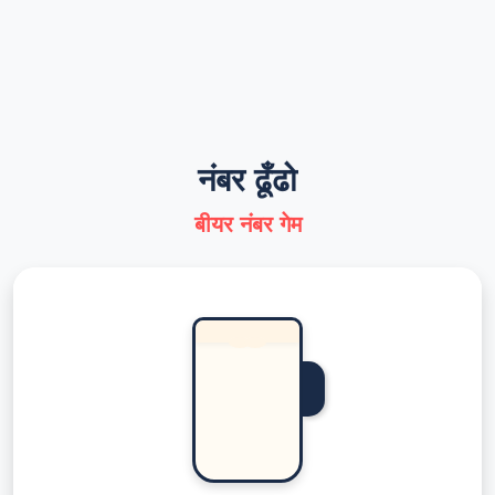
नंबर ढूँढो
बीयर नंबर गेम