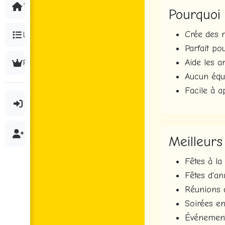
🇺🇸 English
Tous les Jeux
Pourquoi 
Crée des m
La Liste
🇰🇷 한국어
Parfait po
Aide les a
Premium
🇯🇵 日本語
Aucun équ
Facile à a
🇨🇳 中文
🇷🇺 Русский
Meilleurs
🇧🇷 Português
Fêtes à l
Fêtes d'an
🇩🇪 Deutsch
Réunions d
Soirées en
🇫🇷 Français
Événement