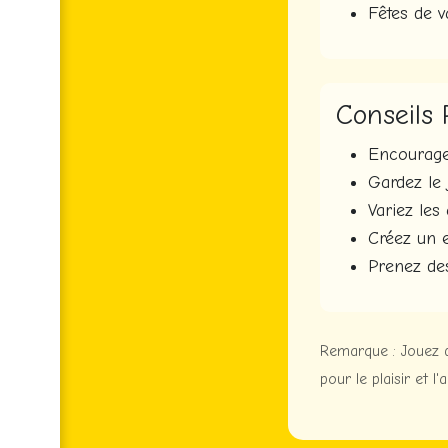
Fêtes de 
🇮🇩 Bahasa Indonesia
🇹🇷 Türkçe
Conseils 
🇮🇳 हिन्दी
Encourage
Gardez le
🇮🇹 Italiano
Variez les
Créez un 
Prenez de
Remarque : Jouez d
pour le plaisir et l'a