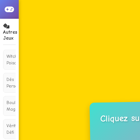
Autres
Jeux
Witch's
Poison
Dés
Personnalisés
Boule 8
Magique
Cliquez s
Vérité ou
Défi