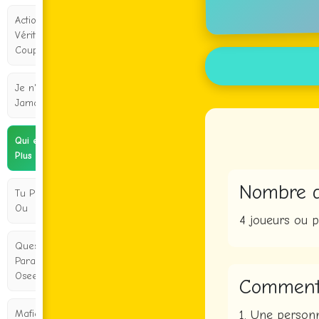
Action ou
Vérité pour
Couples
Je n'ai
Jamais
Qui est le
Plus Probable
Nombre 
Tu Préfères
Ou
4 joueurs ou pl
Questions
Paranoia
Osees
Comment
1. Une personne
Mafia