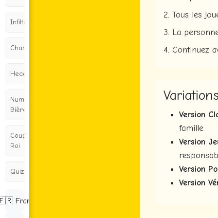
2. Tous les jo
Infiltré
3. La personne
Charades
4. Continuez a
Headbands
Variation
Numéro de
Bière
Version Cl
famille
Coupe du
Version Je
Roi
responsabl
Version Poi
Quiz d'amitié
Version Vér
🇫🇷 Français